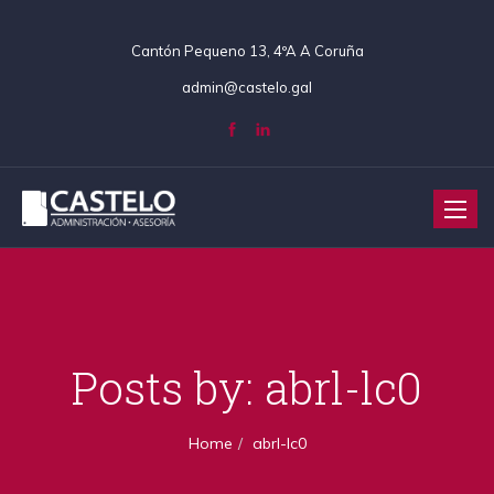
Cantón Pequeno 13, 4ºA A Coruña
admin@castelo.gal
Toggle
naviga
Posts by:
abrl-lc0
Home
abrl-lc0