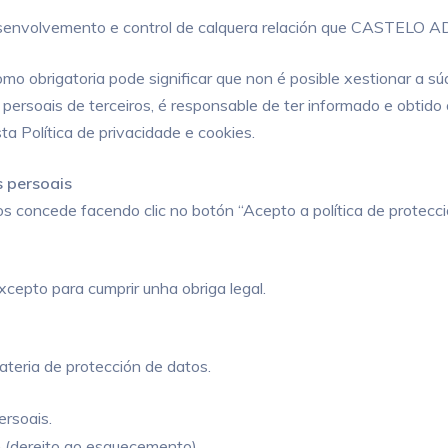
esenvolvemento e control de calquera relación que CASTELO
o obrigatoria pode significar que non é posible xestionar a súa
ersoais de terceiros, é responsable de ter informado e obtido o
a Política de privacidade e cookies.
s persoais
 concede facendo clic no botón “Acepto a política de protecci
xcepto para cumprir unha obriga legal.
ateria de protección de datos.
ersoais.
ón (dereito ao esquecemento).