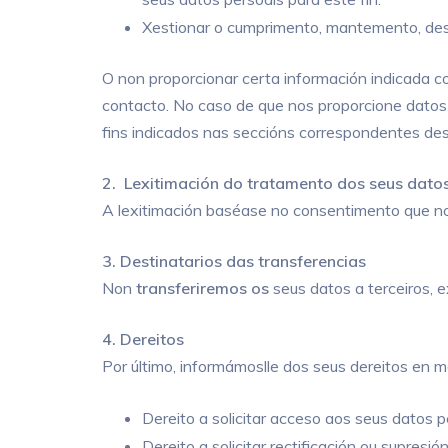
Xestionar o cumprimento, mantemento, d
O non proporcionar certa información indicada com
contacto. No caso de que nos proporcione datos p
fins indicados nas seccións correspondentes dest
2.
Lexitimación do tratamento dos seus dato
A lexitimación baséase no consentimento que nos
3. Destinatarios das transferencias
Non
transferiremos os
seus datos a terceiros, e
4. Dereitos
Por último, informámoslle dos seus dereitos en m
Dereito a solicitar acceso aos seus datos p
Dereito a solicitar rectificación ou supresi