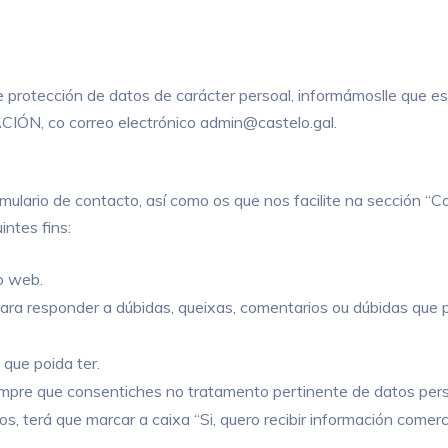
protección de datos de carácter persoal, informámoslle que es
N, co correo electrónico admin@castelo.gal.
formulario de contacto, así como os que nos facilite na sec
intes fins:
o web.
para responder a dúbidas, queixas, comentarios ou dúbidas que p
 que poida ter.
sempre que consentiches no tratamento pertinente de datos per
s, terá que marcar a caixa “Si, quero recibir información comerc