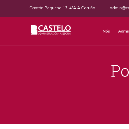
Cantón Pequeno 13, 4ºA A Coruña
admin@ca
Nós
Admin
Po