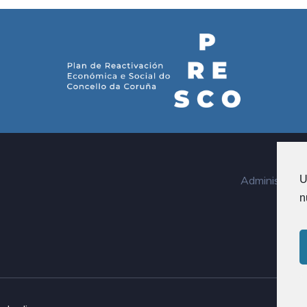
U
Administraci
n