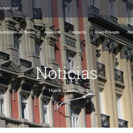
stelo.gal
istración de fincas
Asesoría
Contacto
Área Privada
No
Noticias
Home
Noticias