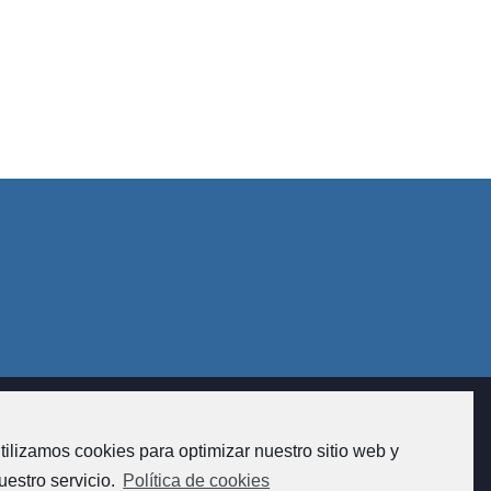
tilizamos cookies para optimizar nuestro sitio web y
ón de fincas na Coruña. Asesoramento e xestión
de comunidades e alugueres.
uestro servicio.
Política de cookies