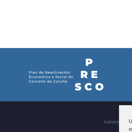
U
Administraci
n